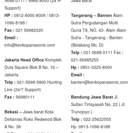
5698-0111 / 9966-8000 (24 H
Jawa Barat
Support)
HP :
0812-8000-8009 / 0813-
Tangerang – Banten
Alam
1096-8188 /
Sutra Pergudangan Multi
Fax :
021 56982020
Guna T8, NO. 43- Alam Alam
Email :
Sutra - Tangerang - Banten‎
info@kenkopanasonic.com
(Belakang Mc. D)
Telp :
021-5698-0111 Fax :
Jakarta Head Office
Komplek
021-56985255
Duta Square Blok B No. 16 –
Hp :
0851-0225-8000
Jakarta
Email :
Telp :
021-5698-5860 Hunting
banten@kenkopanasonic.com
Line (24/7 Support)
Fax :
56980111
Bandung Jawa Barat
Jl.
Sultan Tirtayasah‎ No. 22 ( Jl.
Bekasi –
Jawa barat Kota
Trunojoyo )
Deltamas Ruko Redwood Blok
Telp :
022-25622555
A No. 38
Hp :0813-1096-8188