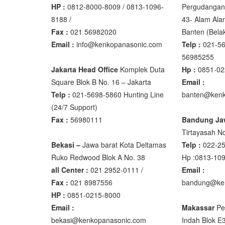
HP :
0812-8000-8009 / 0813-1096-
Pergudangan 
SPJ 303
8188 /
43- Alam Ala
Fax :
021 56982020
Banten‎ (Bel
Osuka
Email :
info@kenkopanasonic.com
Telp :
021-56
OSK – 10
56985255
Jakarta Head Office
Komplek Duta
Hp :
0851-02
OSK – 30
Square Blok B No. 16 – Jakarta
Email :
Telp :
021-5698-5860 Hunting Line
banten@kenk
Oxone
(24/7 Support)
OX – 366
Fax :
56980111
Bandung Ja
OX – 488 
Tirtayasah‎ No
Bekasi –
Jawa barat Kota Deltamas
Telp :
022-2
Precisa
Ruko Redwood Blok A No. 38
Hp :0813-10
all Center :
021 2952-0111 /
Email :
ES 1220M
Fax :
021 8987556
bandung@ke
Series 32
HP :
0851-0215-8000
Email :
Makassar
Pe
Rinstrum
bekasi@kenkopanasonic.com
Indah Blok E