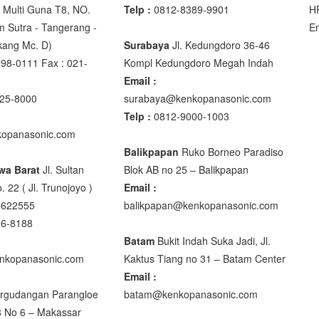
Multi Guna T8, NO.
Telp :
0812-8389-9901
H
m Sutra - Tangerang -
E
akang Mc. D)
Surabaya
Jl. Kedungdoro 36-46
98-0111 Fax : 021-
Kompl Kedungdoro Megah Indah
00
Email :
25-8000
surabaya@kenkopanasonic.com
00
Telp :
0812-9000-1003
opanasonic.com
Balikpapan
Ruko Borneo Paradiso
wa Barat
Jl. Sultan
Blok AB no 25 – Balikpapan
DIGITAL
. 22 ( Jl. Trunojoyo )
Email :
5622555
balikpapan@kenkopanasonic.com
96-8188
Batam
Bukit Indah Suka Jadi, Jl.
nkopanasonic.com
Kaktus Tiang no 31 – Batam Center
0 XB
Email :
rgudangan Parangloe
batam@kenkopanasonic.com
3 No 6 – Makassar