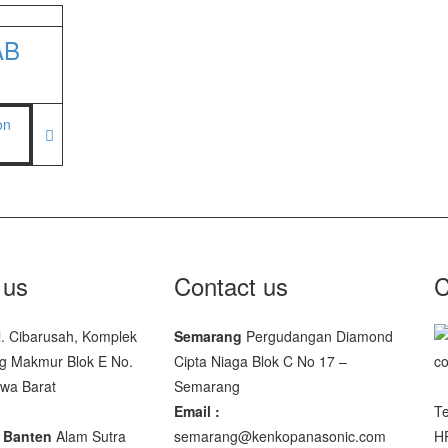
10
AB
facturer
00 SS
00
 JWP
SNUG III
 us
Contact us
C
M-10
l. Cibarusah, Komplek
Semarang
Pergudangan Diamond
SP-88R
g Makmur Blok E No.
Cipta Niaga Blok C No 17 –
awa Barat
Semarang
Email :
Te
 Banten
Alam Sutra
semarang@kenkopanasonic.com
H