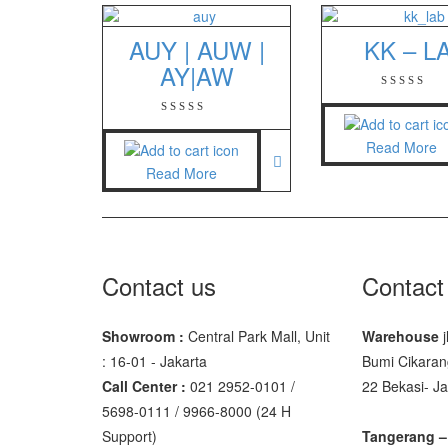
FS – AR2
AUY | AUW |
KK – L
GSC Manu
AY|AW
SGW – 70
GST – 97
Read More
Jadever
Read More
JADEVER
JADEVER 
Contact us
Contact
Nagata
NAGATA 
Showroom :
Central Park Mall, Unit
Warehouse
j
NAGATA 
: 16-01 - Jakarta
Bumi Cikaran
Call Center :
021 2952-0101 /
22 Bekasi- J
Ohaus
5698-0111 / 9966-8000 (24 H
Support)
Tangerang –
PIONEER