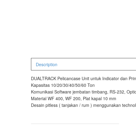
Timbangan Gantung
Avery Man
Timbangan Hewan
AVERY E1
AVERY T3
Timbangan Laboratorium
Timbangan Lantai
CAS Manu
Timbangan Laundry
PW – II
Description
RW – PLS
DUALTRACK Pelicancase Unit untuk Indicator dan Prin
CHQ Manu
Kapasitas 10/20/30/40/50/60 Ton
Komunikasi Software jembatan timbang, RS-232, Optio
PS – 300
Material WF 400, WF 200, Plat kapal 10 mm
PT – 300A
Desain pitless ( tanjakan / rum ) menggunakan techn
Fujitsu
FS – A200