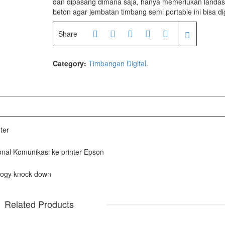
dan dipasang dimana saja, hanya memerlukan landa
beton agar jembatan timbang semi portable ini bisa d
ufacturer
Share
205
02X
Category:
Timbangan Digital
.
facturer
ter
facturer
nal Komunikasi ke printer Epson
AH
ology knock down
Related Products