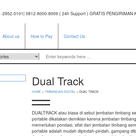
021-2952-0101| 0812-8000-8009 ( 24h Support ) GRATIS PENGIRIM
About us
How to Pay
Contact Us
ufacturer
Dual Track
tor
HOME
>
TIMBANGAN DIGITAL
> DUAL TRACK
e
facturer
DUALTRACK atau biasa di sebut jembatan timbang s
portable dikatakan demikian karena jembatan timbang 
i Series
memerlukan pondasi, sifat dari jembatan timbang sem
 Series
portable adalah mudah dipindah-pindah, gampang di