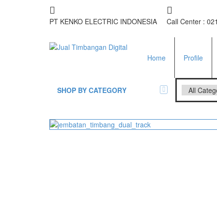
PT KENKO ELECTRIC INDONESIA
Call Center : 
Home
Profile
SHOP BY CATEGORY
All Brands Scales
Adam Man
Timbangan Badan
GK Indica
PGW 603
Timbangan Buah
Timbangan Digital
And Manu
Timbangan Duduk
EK-i / EW-
SK / SK-D
Timbangan Emas