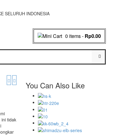
AN KE SELURUH INDONESIA
0 items
-
Rp0.00
You Can Also Like
emi
ini tidak
i
bongkar