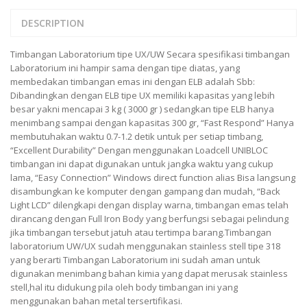
PT – 300A
DESCRIPTION
FUJITSU
Timbangan Laboratorium tipe UX/UW Secara spesifikasi timbangan
FS – A200
Laboratorium ini hampir sama dengan tipe diatas, yang
membedakan timbangan emas ini dengan ELB adalah Sbb:
FS – AR210
Dibandingkan dengan ELB tipe UX memiliki kapasitas yang lebih
besar yakni mencapai 3 kg ( 3000 gr ) sedangkan tipe ELB hanya
GSC MANUFACTURER
menimbang sampai dengan kapasitas 300 gr, “Fast Respond” Hanya
membutuhakan waktu 0.7-1.2 detik untuk per setiap timbang,
SGW – 7000 SS
“Excellent Durability” Dengan menggunakan Loadcell UNIBLOC
GST – 9700
timbangan ini dapat digunakan untuk jangka waktu yang cukup
lama, “Easy Connection” Windows direct function alias Bisa langsung
disambungkan ke komputer dengan gampang dan mudah, “Back
JADEVER
Light LCD” dilengkapi dengan display warna, timbangan emas telah
dirancang dengan Full Iron Body yang berfungsi sebagai pelindung
JADEVER JWP
jika timbangan tersebut jatuh atau tertimpa barang.Timbangan
JADEVER SNUG III
laboratorium UW/UX sudah menggunakan stainless stell tipe 318
yang berarti Timbangan Laboratorium ini sudah aman untuk
NAGATA
digunakan menimbang bahan kimia yang dapat merusak stainless
stell,hal itu didukung pila oleh body timbangan ini yang
NAGATA M-10
menggunakan bahan metal tersertifikasi.