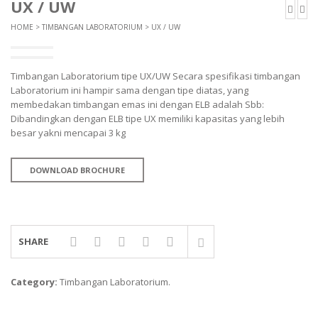
UX / UW
TIMBANGAN DIGITAL
HOME
>
TIMBANGAN LABORATORIUM
> UX / UW
AND MANUFACTURER
TIMBANGAN DUDUK
EK-I / EW-I SERIES
Timbangan Laboratorium tipe UX/UW Secara spesifikasi timbangan
SK / SK-D SERIES
TIMBANGAN EMAS
Laboratorium ini hampir sama dengan tipe diatas, yang
membedakan timbangan emas ini dengan ELB adalah Sbb:
TIMBANGAN GANTUNG
AVERY MANUFACTURER
Dibandingkan dengan ELB tipe UX memiliki kapasitas yang lebih
besar yakni mencapai 3 kg
TIMBANGAN HEWAN
AVERY E1205
AVERY T302X
TIMBANGAN LABORATORIUM
DOWNLOAD BROCHURE
TIMBANGAN LANTAI
CAS MANUFACTURER
TIMBANGAN LAUNDRY
PW – II
RW – PLS
SHARE
CHQ MANUFACTURER
Category:
Timbangan Laboratorium
.
PS – 300AH