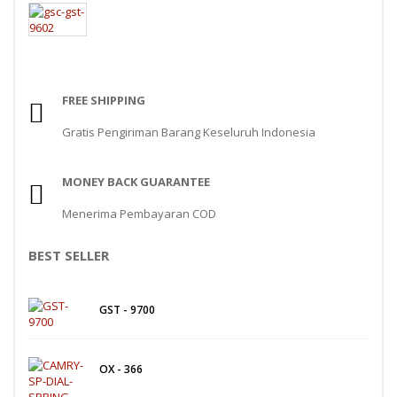
SERIES 320 XB
RINSTRUM
FREE SHIPPING
RINSTRUM R320
RINSTRUM R420
Gratis Pengiriman Barang Keseluruh Indonesia
SALTER
MONEY BACK GUARANTEE
SALTER 235 SERIES
Menerima Pembayaran COD
SHIMADZU
BEST SELLER
SHIMADZU UX3200G
SHIMADZU UX6200H
GST - 9700
SIGMA
OX - 366
MD – 7822