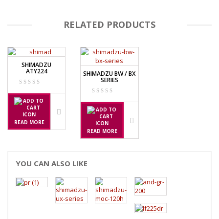
NAGATA SP-88R
RELATED PRODUCTS
OHAUS
PIONEER
SPJ 303
SHIMADZU
ATY224
SHIMADZU BW / BX
SERIES
OSUKA
OSK – 1000
OSK – 3000
READ MORE
READ MORE
OXONE
YOU CAN ALSO LIKE
OX – 366
OX – 488 DIGITAL
PRECISA
ES 1220M