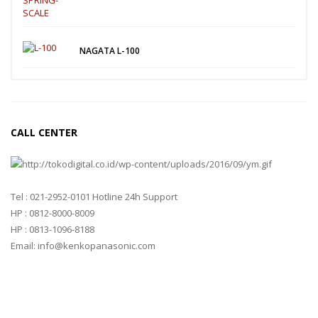
MC-7825G
TANITA
NAGATA L-100
TANITA KD-160
TANITA KD-200
VIBRA MANUFACTURER
CALL CENTER
VIBRA HTR-220E
VIBRA SJ SERIES
Tel : 021-2952-0101 Hotline 24h Support
YAOHUA
HP : 0812-8000-8009
HP : 0813-1096-8188
XK3190 – T6
Email: info@kenkopanasonic.com
XK3190 – T7E
ZEMIC MANUFACTURER
ZEMIC L6H5