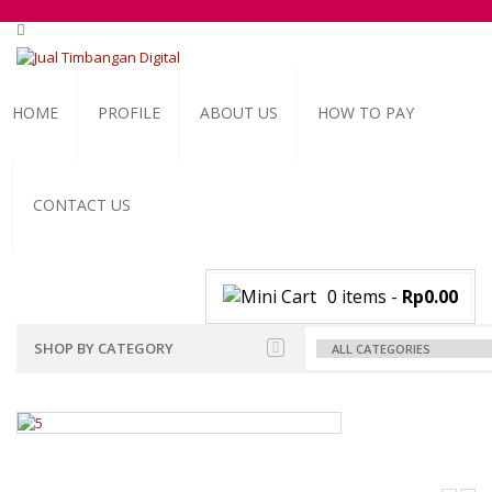
HOME
PROFILE
ABOUT US
HOW TO PAY
CONTACT US
0 items
-
Rp0.00
SHOP BY CATEGORY
ALL BRANDS SCALES
ADAM MANUFACTURER
TIMBANGAN BADAN
GK INDICATOR
PGW 603E
TIMBANGAN BUAH