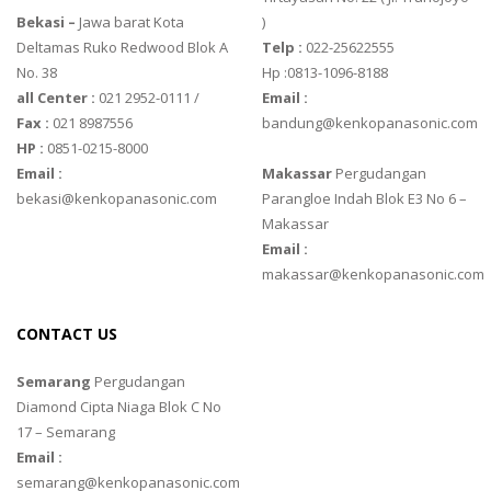
Bekasi –
Jawa barat Kota
)
Deltamas Ruko Redwood Blok A
Telp :
022-25622555
No. 38
Hp :0813-1096-8188
all Center :
021 2952-0111 /
Email :
Fax :
021 8987556
bandung@kenkopanasonic.com
HP :
0851-0215-8000
Email :
Makassar
Pergudangan
bekasi@kenkopanasonic.com
Parangloe Indah Blok E3 No 6 –
Makassar
Email :
makassar@kenkopanasonic.com
CONTACT US
Semarang
Pergudangan
Diamond Cipta Niaga Blok C No
17 – Semarang
Email :
semarang@kenkopanasonic.com