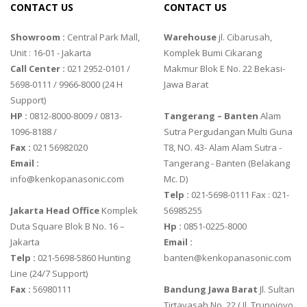
CONTACT US
CONTACT US
ZEMIC L6W
Showroom :
Central Park Mall,
Warehouse
jl. Cibarusah,
Unit : 16-01 - Jakarta
Komplek Bumi Cikarang
Call Center :
021 2952-0101 /
Makmur Blok E No. 22 Bekasi-
5698-0111 / 9966-8000 (24 H
Jawa Barat
Support)
HP :
0812-8000-8009 / 0813-
Tangerang – Banten
Alam
1096-8188 /
Sutra Pergudangan Multi Guna
Fax :
021 56982020
T8, NO. 43- Alam Alam Sutra -
Email :
Tangerang - Banten‎ (Belakang
info@kenkopanasonic.com
Mc. D)
Telp :
021-5698-0111 Fax : 021-
Jakarta Head Office
Komplek
56985255
Duta Square Blok B No. 16 –
Hp :
0851-0225-8000
Jakarta
Email :
Telp :
021-5698-5860 Hunting
banten@kenkopanasonic.com
Line (24/7 Support)
Fax :
56980111
Bandung Jawa Barat
Jl. Sultan
Tirtayasah‎ No. 22 ( Jl. Trunojoyo