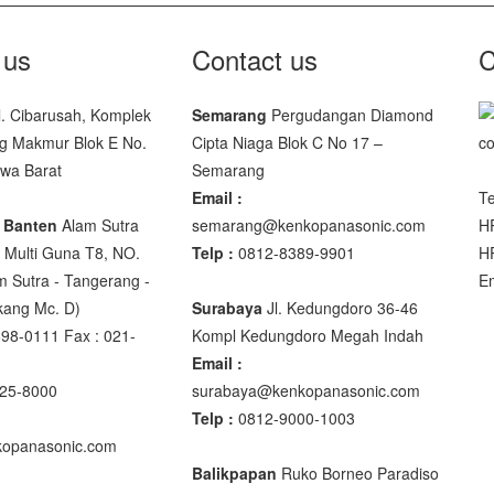
 us
Contact us
C
00
l. Cibarusah, Komplek
Semarang
Pergudangan Diamond
00
g Makmur Blok E No.
Cipta Niaga Blok C No 17 –
awa Barat
Semarang
Email :
Te
 Banten
Alam Sutra
semarang@kenkopanasonic.com
H
Multi Guna T8, NO.
Telp :
0812-8389-9901
H
DIGITAL
m Sutra - Tangerang -
E
akang Mc. D)
Surabaya
Jl. Kedungdoro 36-46
98-0111 Fax : 021-
Kompl Kedungdoro Megah Indah
Email :
0 XB
25-8000
surabaya@kenkopanasonic.com
Telp :
0812-9000-1003
opanasonic.com
Balikpapan
Ruko Borneo Paradiso
M R320