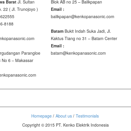
wa Barat
Jl. Sultan
Blok AB no 25 – Balikpapan
M R420
. 22 ( Jl. Trunojoyo )
Email :
5622555
balikpapan@kenkopanasonic.com
96-8188
35 Series
Batam
Bukit Indah Suka Jadi, Jl.
nkopanasonic.com
Kaktus Tiang no 31 – Batam Center
Email :
rgudangan Parangloe
batam@kenkopanasonic.com
U
3 No 6 – Makassar
U
nkopanasonic.com
2
G
Homepage
About us
Testimonials
Copyright © 2015 PT. Kenko Elektrik Indonesia