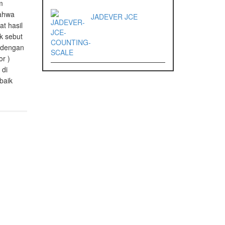
m
bahwa
JADEVER JCE
t hasil
k sebut
k dengan
r )
 di
baik