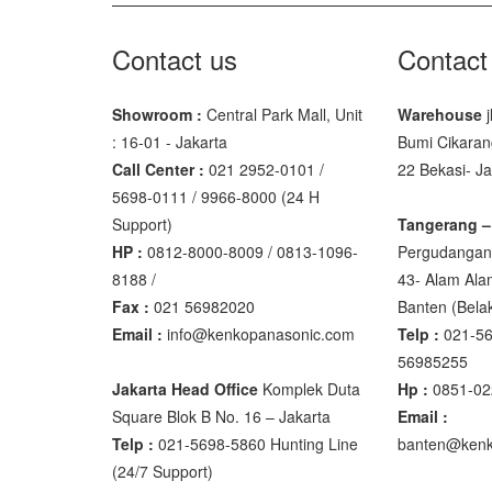
Osuka
Contact us
Contact
OSK – 10
Showroom :
Central Park Mall, Unit
Warehouse
j
OSK – 30
: 16-01 - Jakarta
Bumi Cikaran
Call Center :
021 2952-0101 /
22 Bekasi- J
Oxone
5698-0111 / 9966-8000 (24 H
OX – 366
Support)
Tangerang –
HP :
0812-8000-8009 / 0813-1096-
Pergudangan 
OX – 488 
8188 /
43- Alam Ala
Fax :
021 56982020
Banten‎ (Bel
Precisa
Email :
info@kenkopanasonic.com
Telp :
021-56
ES 1220M
56985255
Series 32
Jakarta Head Office
Komplek Duta
Hp :
0851-02
Square Blok B No. 16 – Jakarta
Email :
Rinstrum
Telp :
021-5698-5860 Hunting Line
banten@kenk
(24/7 Support)
RINSTRU