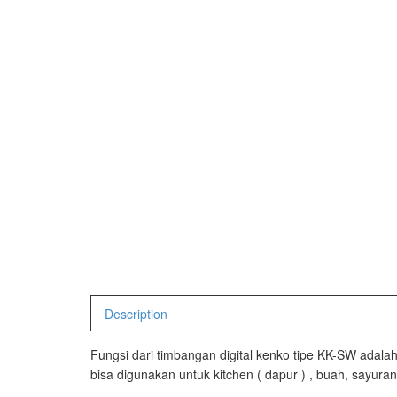
Avery Man
Timbangan Hewan
AVERY E1
AVERY T3
Timbangan Laboratorium
Timbangan Lantai
CAS Manu
Timbangan Laundry
PW – II
RW – PLS
CHQ Manu
PS – 300
PT – 300A
Description
Fujitsu
FS – A200
Fungsi dari timbangan digital kenko tipe KK-SW adala
bisa digunakan untuk kitchen ( dapur ) , buah, sayuran 
FS – AR2