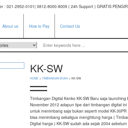
ter : 021-2952-0101| 0812-8000-8009 ( 24h Support ) GRATIS PE
About us
How to Pay
Contact Us
ufacturer
KK-SW
tor
HOME
>
TIMBANGAN BUAH
> KK-SW
e
facturer
Timbangan Digital Kenko KK-SW Baru saja launching 
November 2012 adapun tipe dari timbangan digital ini
i Series
untuk menimbang saja bukan seperti model KK-30PR
 Series
bisa menimbang sekaligus menghitung harga ( Timb
Digital harga ) KK-SW sudah ada sejak 2004 sebelum