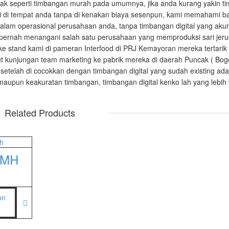
dak seperti timbangan murah pada umumnya, jika anda kurang yakin ti
facturer
ni di tempat anda tanpa di kenakan biaya sesenpun, kami memahami 
alam operasional perusahaan anda, tanpa timbangan digital yang akura
00 SS
ami pernah menangani salah satu perusahaan yang memproduksi sari jeru
00
ke stand kami di pameran Interfood di PRJ Kemayoran mereka tertari
ut kunjungan team marketing ke pabrik mereka di daerah Puncak ( Bogo
etelah di cocokkan dengan timbangan digital yang sudah existing ada
maupun keakuratan timbangan, timbangan digital kenko lah yang lebih 
 JWP
SNUG III
Related Products
M-10
0MH
SP-88R