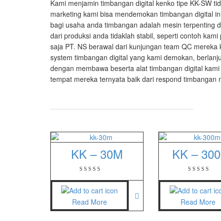
Kami menjamin timbangan digital kenko tipe KK-SW ti
GSC Manu
marketing kami bisa mendemokan timbangan digital i
bagi usaha anda timbangan adalah mesin terpenting d
SGW – 70
dari produksi anda tidaklah stabil, seperti contoh k
GST – 97
saja PT. NS berawal dari kunjungan team QC mereka 
system timbangan digital yang kami demokan, berlanj
dengan membawa beserta alat timbangan digital kami s
Jadever
tempat mereka ternyata baik dari respond timbangan 
JADEVER
JADEVER 
Nagata
NAGATA 
KK – 30M
KK – 30
NAGATA 
Ohaus
Read More
Read More
PIONEER
SPJ 303