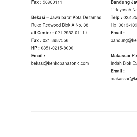
Fax :
56980111
Bandung Ja
RINSTRU
Tirtayasah‎ No
Bekasi –
Jawa barat Kota Deltamas
Telp :
022-2
Salter
Ruko Redwood Blok A No. 38
Hp :0813-10
SALTER 2
all Center :
021 2952-0111 /
Email :
Fax :
021 8987556
bandung@ke
Shimadzu
HP :
0851-0215-8000
Email :
Makassar
Pe
SHIMADZ
bekasi@kenkopanasonic.com
Indah Blok E
UX3200G
Email :
SHIMADZ
makassar@ke
UX6200H
Sigma
MD – 782
MC-7825
Tanita