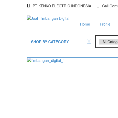
PT KENKO ELECTRIC INDONESIA
Call Cen
Home
Profile
SHOP BY CATEGORY
All Brands Scales
Adam Man
Timbangan Badan
GK Indica
PGW 603
Timbangan Buah
Timbangan Digital
And Manu
Timbangan Duduk
EK-i / EW-
SK / SK-D
Timbangan Emas
Timbangan Gantung