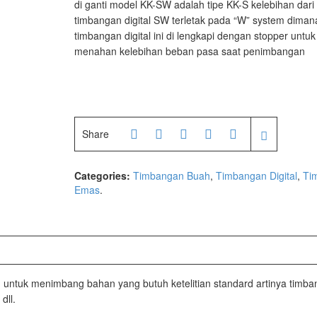
ufacturer
di ganti model KK-SW adalah tipe KK-S kelebihan dari 
timbangan digital SW terletak pada “W” system diman
205
timbangan digital ini di lengkapi dengan stopper untuk
02X
menahan kelebihan beban pasa saat penimbangan
facturer
Share
facturer
Categories:
Timbangan Buah
,
Timbangan Digital
,
Ti
Emas
.
AH
h untuk menimbang bahan yang butuh ketelitian standard artinya timba
dll.
10