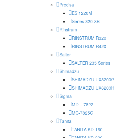
Precisa
ES 1220M
Series 320 XB
Rinstrum
RINSTRUM R320
RINSTRUM R420
Salter
SALTER 235 Series
Shimadzu
SHIMADZU UX3200G
SHIMADZU UX6200H
Sigma
MD – 7822
MC-7825G
Tanita
TANITA KD-160
TANITA KD-200