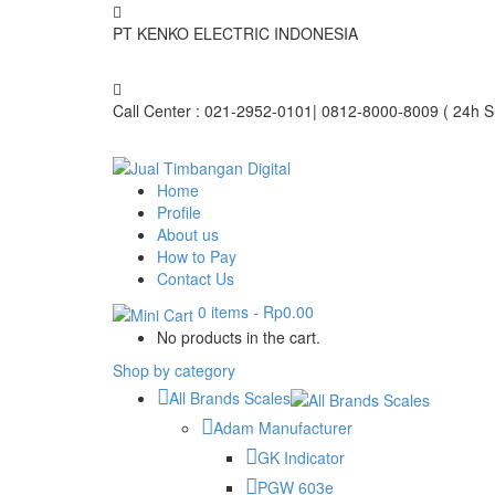
PT KENKO ELECTRIC INDONESIA
Call Center : 021-2952-0101| 0812-8000-8009 ( 2
Home
Profile
About us
How to Pay
Contact Us
0 items
-
Rp0.00
No products in the cart.
Shop by category
All Brands Scales
Adam Manufacturer
GK Indicator
PGW 603e