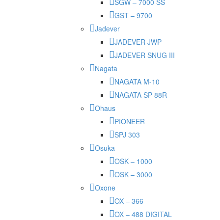
SGW – 7000 SS
GST – 9700
Jadever
JADEVER JWP
JADEVER SNUG III
Nagata
NAGATA M-10
NAGATA SP-88R
Ohaus
PIONEER
SPJ 303
Osuka
OSK – 1000
OSK – 3000
Oxone
OX – 366
OX – 488 DIGITAL