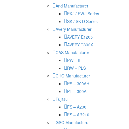
And Manufacturer
EK-i / EW-i Series
SK / SK-D Series
Avery Manufacturer
AVERY E1205
AVERY T302X
CAS Manufacturer
PW – II
RW – PLS
CHQ Manufacturer
PS – 300AH
PT – 300A
Fujitsu
FS – A200
FS – AR210
GSC Manufacturer