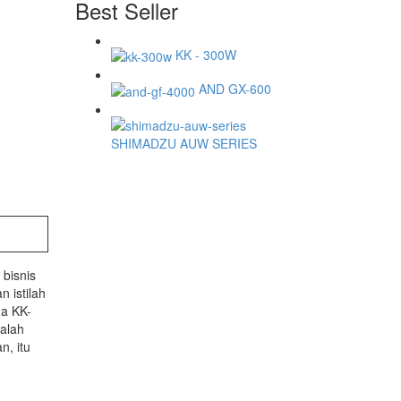
Best Seller
KK - 300W
AND GX-600
SHIMADZU AUW SERIES
bisnis
 istilah
ga KK-
alah
n, itu