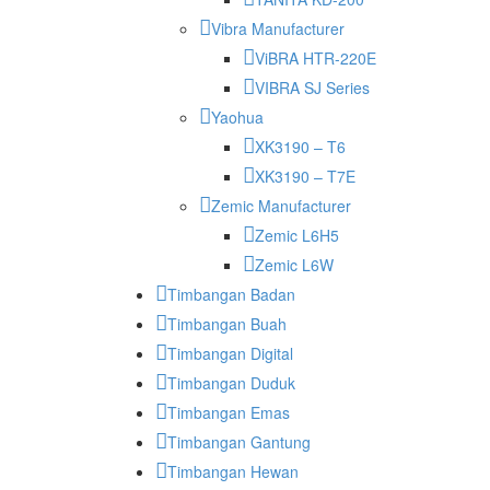
Vibra Manufacturer
ViBRA HTR-220E
VIBRA SJ Series
Yaohua
XK3190 – T6
XK3190 – T7E
Zemic Manufacturer
Zemic L6H5
Zemic L6W
Timbangan Badan
Timbangan Buah
Timbangan Digital
Timbangan Duduk
Timbangan Emas
Timbangan Gantung
Timbangan Hewan