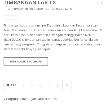
TIMBANGAN LAB TX
TIMBANGAN DIGITAL
HOME
>
TIMBANGAN LABORATORIUM
> TIMBANGAN LAB TX
AND MANUFACTURER
TIMBANGAN DUDUK
EK-I / EW-I SERIES
Timbangan Laboratorium tipe TX, boleh dikatakan Timbangan Lab
SK / SK-D SERIES
TIMBANGAN EMAS
Tipe TX adalah produk terbaru dari kami ( Shimadzu ), karena tipe TX
baru kami luncurkan sekitar 2009 dengan menggunakan NANO
TIMBANGAN GANTUNG
AVERY MANUFACTURER
TECHNOLOGY, Timbangan Lab ini dapat bekerja / berfungsi dalam
jam terbang yang lebih Tinggi dibandingkan dengan pendahulunya,
TIMBANGAN HEWAN
AVERY E1205
sistem respobilitynya juga cepat.
AVERY T302X
TIMBANGAN LABORATORIUM
DOWNLOAD BROCHURE
TIMBANGAN LANTAI
CAS MANUFACTURER
TIMBANGAN LAUNDRY
PW – II
RW – PLS
SHARE
CHQ MANUFACTURER
Category:
Timbangan Laboratorium
.
PS – 300AH