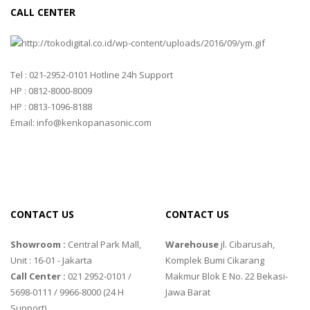
MC-7825G
CALL CENTER
TANITA
TANITA KD-160
Tel : 021-2952-0101 Hotline 24h Support
TANITA KD-200
HP : 0812-8000-8009
HP : 0813-1096-8188
VIBRA MANUFACTURER
Email: info@kenkopanasonic.com
VIBRA HTR-220E
VIBRA SJ SERIES
YAOHUA
CONTACT US
CONTACT US
XK3190 – T6
Showroom :
Central Park Mall,
Warehouse
jl. Cibarusah,
XK3190 – T7E
Unit : 16-01 - Jakarta
Komplek Bumi Cikarang
Call Center :
021 2952-0101 /
Makmur Blok E No. 22 Bekasi-
ZEMIC MANUFACTURER
5698-0111 / 9966-8000 (24 H
Jawa Barat
ZEMIC L6H5
Support)