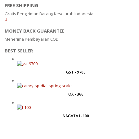
FREE SHIPPING
SERIES 320 XB
Gratis Pengiriman Barang Keseluruh Indonesia
RINSTRUM
MONEY BACK GUARANTEE
RINSTRUM R320
Menerima Pembayaran COD
RINSTRUM R420
BEST SELLER
SALTER
SALTER 235 SERIES
GST - 9700
SHIMADZU
OX - 366
SHIMADZU UX3200G
SHIMADZU UX6200H
NAGATA L-100
SIGMA
MD – 7822