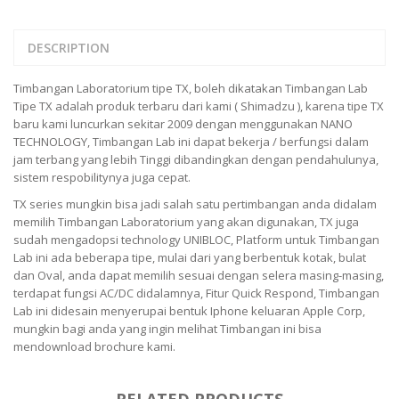
PT – 300A
DESCRIPTION
FUJITSU
FS – A200
Timbangan Laboratorium tipe TX, boleh dikatakan Timbangan Lab
Tipe TX adalah produk terbaru dari kami ( Shimadzu ), karena tipe TX
FS – AR210
baru kami luncurkan sekitar 2009 dengan menggunakan NANO
TECHNOLOGY, Timbangan Lab ini dapat bekerja / berfungsi dalam
GSC MANUFACTURER
jam terbang yang lebih Tinggi dibandingkan dengan pendahulunya,
sistem respobilitynya juga cepat.
SGW – 7000 SS
TX series mungkin bisa jadi salah satu pertimbangan anda didalam
GST – 9700
memilih Timbangan Laboratorium yang akan digunakan, TX juga
sudah mengadopsi technology UNIBLOC, Platform untuk Timbangan
JADEVER
Lab ini ada beberapa tipe, mulai dari yang berbentuk kotak, bulat
dan Oval, anda dapat memilih sesuai dengan selera masing-masing,
JADEVER JWP
terdapat fungsi AC/DC didalamnya, Fitur Quick Respond, Timbangan
Lab ini didesain menyerupai bentuk Iphone keluaran Apple Corp,
JADEVER SNUG III
mungkin bagi anda yang ingin melihat Timbangan ini bisa
mendownload brochure kami.
NAGATA
NAGATA M-10