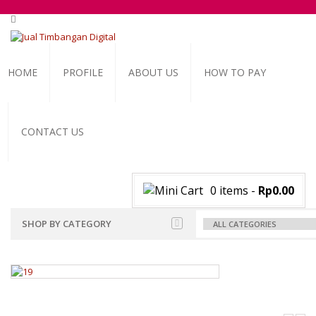
HOME
PROFILE
ABOUT US
HOW TO PAY
CONTACT US
0 items
-
Rp0.00
SHOP BY CATEGORY
ALL BRANDS SCALES
ADAM MANUFACTURER
TIMBANGAN BADAN
GK INDICATOR
PGW 603E
TIMBANGAN BUAH