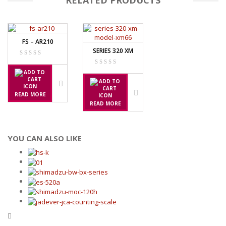
RELATED PRODUCTS
NAGATA SP-88R
OHAUS
FS – AR210
SERIES 320 XM
PIONEER
SPJ 303
OSUKA
READ MORE
READ MORE
OSK – 1000
OSK – 3000
YOU CAN ALSO LIKE
OXONE
OX – 366
OX – 488 DIGITAL
PRECISA
ES 1220M