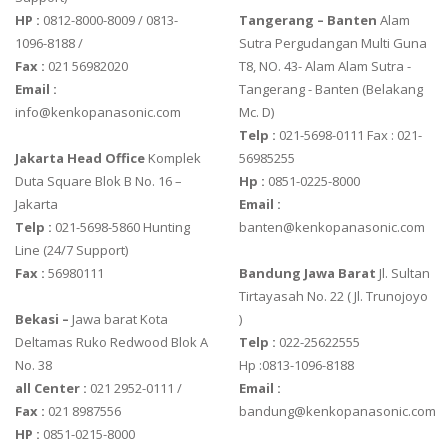
HP :
0812-8000-8009 / 0813-
Tangerang – Banten
Alam
ZEMIC L6W
1096-8188 /
Sutra Pergudangan Multi Guna
Fax :
021 56982020
T8, NO. 43- Alam Alam Sutra -
Email :
Tangerang - Banten‎ (Belakang
info@kenkopanasonic.com
Mc. D)
Telp :
021-5698-0111 Fax : 021-
Jakarta Head Office
Komplek
56985255
Duta Square Blok B No. 16 –
Hp :
0851-0225-8000
Jakarta
Email :
Telp :
021-5698-5860 Hunting
banten@kenkopanasonic.com
Line (24/7 Support)
Fax :
56980111
Bandung Jawa Barat
Jl. Sultan
Tirtayasah‎ No. 22 ( Jl. Trunojoyo
Bekasi –
Jawa barat Kota
)
Deltamas Ruko Redwood Blok A
Telp :
022-25622555
No. 38
Hp :0813-1096-8188
all Center :
021 2952-0111 /
Email :
Fax :
021 8987556
bandung@kenkopanasonic.com
HP :
0851-0215-8000